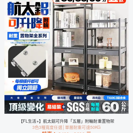
【FL生活+】航太鋁可升降「五層」附輪耐重置物架
3色3種寬度任選│單層耐重可達50KG