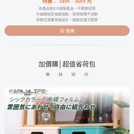
特惠：
3499
-
3699
元
本產品為DIY組裝產品，不開放試用
升級鋼珠型抽屜滑軌，使用順暢不滑動
快鎖式滑槽安裝設計，組裝迅速又簡單
選購
加價購│超值省荷包