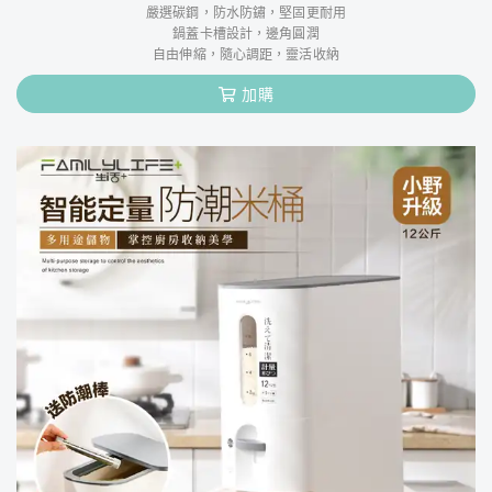
嚴選碳鋼，防水防鏽，堅固更耐用
鍋蓋卡槽設計，邊角圓潤
自由伸縮，隨心調距，靈活收納
加購