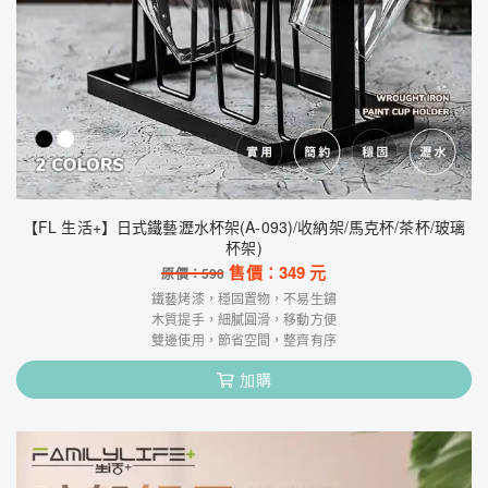
【FL 生活+】日式鐵藝瀝水杯架(A-093)/收納架/馬克杯/茶杯/玻璃
杯架)
售價：
349
元
原價：
590
鐵藝烤漆，穩固置物，不易生鏽
木質提手，細膩圓滑，移動方便
雙邊使用，節省空間，整齊有序
加購