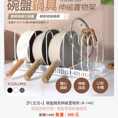
【FL生活+】碗盤鍋具伸縮置物架 (A-140)
增加收納空間，輕鬆拿取碗盤鍋具
售價：
399
元
原價：
699