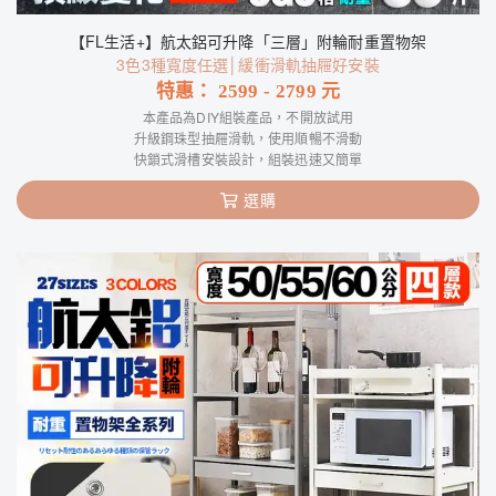
【FL生活+】航太鋁可升降「三層」附輪耐重置物架
3色3種寬度任選│緩衝滑軌抽屜好安裝
特惠：
2599
-
2799
元
本產品為DIY組裝產品，不開放試用
升級鋼珠型抽屜滑軌，使用順暢不滑動
快鎖式滑槽安裝設計，組裝迅速又簡單
選購