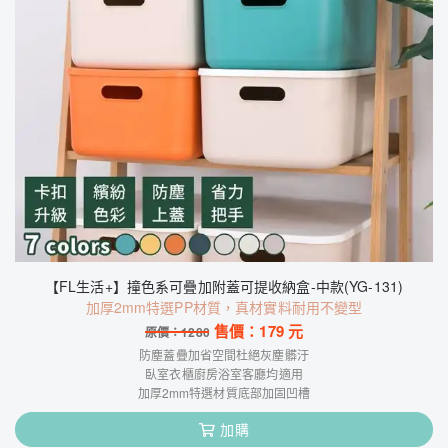
【FL生活+】撞色系可疊加附蓋可提收納盒-中款(YG-131)
加厚2mm特選PP材質，真材實料耐用不變型
售價：
179
元
原價：
1280
防塵蓋疊加省空間杜絕灰塵髒汙
臥室衣櫃廚房浴室客廳均適用
加厚2mm特選材質底部加固凹槽
加購