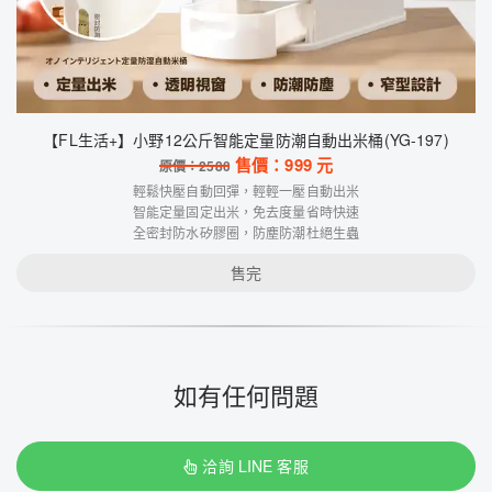
【FL生活+】小野12公斤智能定量防潮自動出米桶(YG-197)
售價：
999
元
原價：
2580
輕鬆快壓自動回彈，輕輕一壓自動出米
智能定量固定出米，免去度量省時快速
全密封防水矽膠圈，防塵防潮杜絕生蟲
售完
如有任何問題
洽詢 LINE 客服