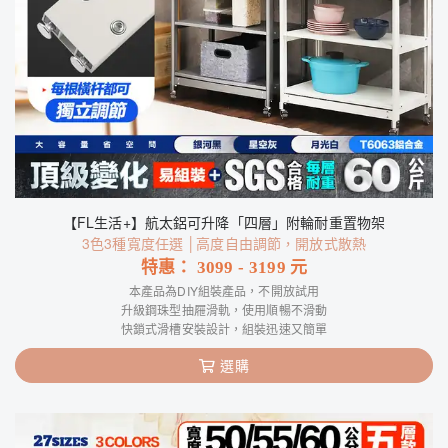
【FL生活+】航太鋁可升降「四層」附輪耐重置物架
3色3種寬度任選 │高度自由調節，開放式散熱
特惠：
3099
-
3199
元
本產品為DIY組裝產品，不開放試用
升級鋼珠型抽屜滑軌，使用順暢不滑動
快鎖式滑槽安裝設計，組裝迅速又簡單
選購