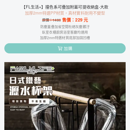
【FL生活+】撞色系可疊加附蓋可提收納盒-大款
加厚2mm特選PP材質，真材實料耐用不變型
售價：
229
元
原價：
1480
防塵蓋疊加省空間杜絕灰塵髒汙
臥室衣櫃廚房浴室客廳均適用
加厚2mm特選材質底部加固凹槽
加購