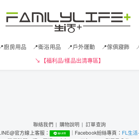
📍廚房用品
📍衛浴用品
📍戶外運動
📍傢俱寢飾
↘️【福利品/樣品出清專區】
聯絡我們
購物說明
訂單查詢
LINE@官方線上客服：
｜Facebook紛絲專頁：
FL生活