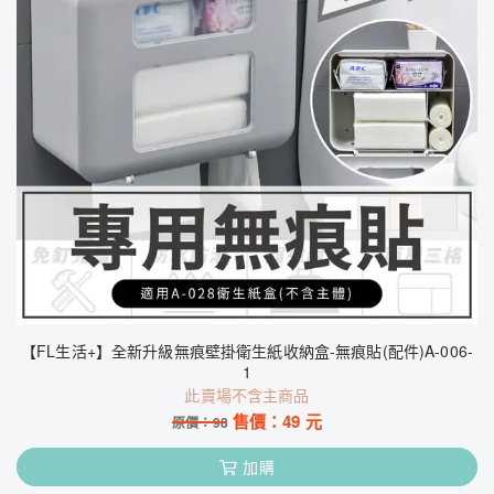
【FL生活+】全新升級無痕壁掛衛生紙收納盒-無痕貼(配件)A-006-
1
此賣場不含主商品
售價：
49
元
原價：
98
加購