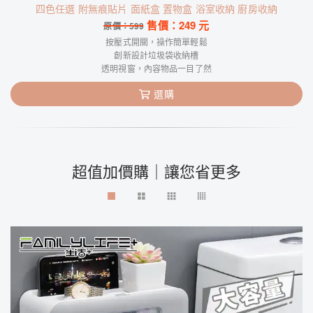
四色任選 附無痕貼片 面紙盒 置物盒 浴室收納 廚房收納
售價：
249
元
原價：
599
按壓式開關，操作簡單輕鬆
創新設計垃圾袋收納槽
透明視窗，內容物品一目了然
選購
超值加價購｜讓您省更多