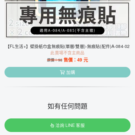
【FL生活+】壁掛紙巾盒無痕貼(單層/雙層)-無痕貼(配件)A-084-02
此賣場不含主商品
售價：
49
元
原價：
98
加購
如有任何問題
洽詢 LINE 客服