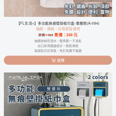
【FL生活+】多功能無痕壁掛紙巾盒-單層款(A-084)
抽紙、捲紙、垃圾袋皆適用
售價：
249
元
原價：
399
抽屜收納防潑水，整齊劃一不凌亂
出口採用鋸齒設計，輕鬆撕紙
無痕貼式好安裝，免釘免鑽不傷牆
選購