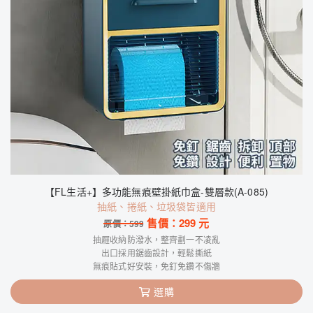
【FL生活+】多功能無痕壁掛紙巾盒-雙層款(A-085)
抽紙、捲紙、垃圾袋皆適用
售價：
299
元
原價：
599
抽屜收納防潑水，整齊劃一不凌亂
出口採用鋸齒設計，輕鬆撕紙
無痕貼式好安裝，免釘免鑽不傷牆
選購