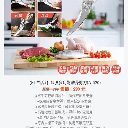
【FL生活+】超強多功能雞骨剪刀(A-520)
售價：
299
元
原價：
799
●單手可控鎖扣設計，操作輕鬆又安全
●採用鋁合金材質，耐用穩定不生鏽
●高強度硬度打造，輕鬆剪骨毫不費力
●高溫鍛造工藝製成，壽命持久更耐用
●清洗簡單不卡垢，廚房清潔更省心
●符合人體工學握柄，長用不累更舒適