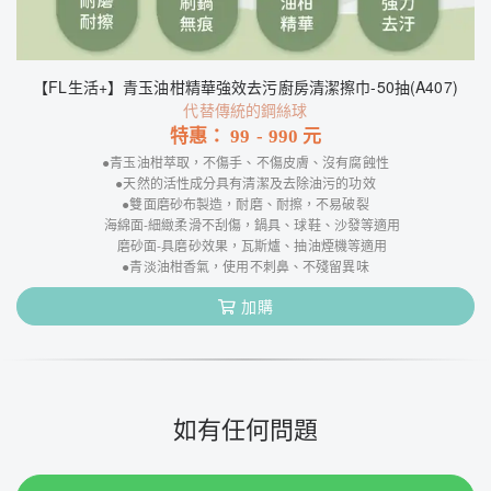
【FL生活+】青玉油柑精華強效去污廚房清潔擦巾-50抽(A407)
代替傳統的鋼絲球
特惠：
99
-
990
元
●青玉油柑萃取，不傷手、不傷皮膚、沒有腐蝕性
●天然的活性成分具有清潔及去除油污的功效
●雙面磨砂布製造，耐磨、耐擦，不易破裂
海綿面-細緻柔滑不刮傷，鍋具、球鞋、沙發等適用
磨砂面-具磨砂效果，瓦斯爐、抽油煙機等適用
●青淡油柑香氣，使用不刺鼻、不殘留異味
加購
如有任何問題