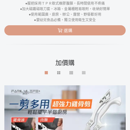
●握把採用ＴＰＲ軟式橡膠腹膜，長時間使用不疼痛
●加大磁鐵磁吸刀套，冰箱、金屬櫃輕易吸附，收納好簡單
●使用範圍廣，廚房、辦公、露營、野餐都好用
●嬰幼兒食品必備，獨立使用衛生又安全
選購
加價購