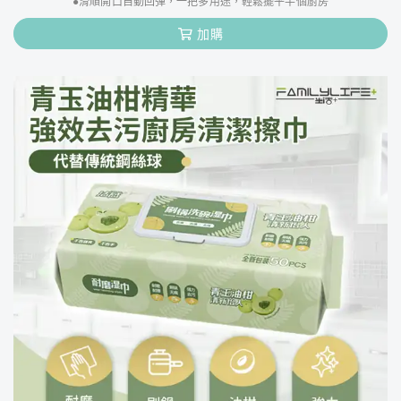
●滑順開口自動回彈，一把多用途，輕鬆擺平半個廚房
加購