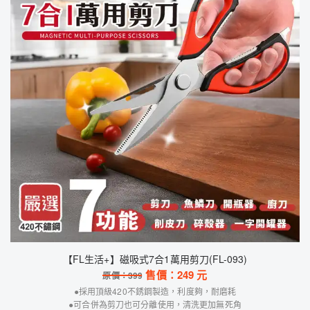
【FL生活+】磁吸式7合1萬用剪刀(FL-093)
售價：
249
元
原價：
399
●採用頂級420不銹鋼製造，利度夠，耐磨耗
●可合併為剪刀也可分離使用，清洗更加無死角