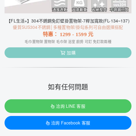
【FL生活+】304不銹鋼免釘壁掛置物架-7桿加寬款(FL-134~137)
優質SUS304不銹鋼│多種置物架/掛勾系列可自由選擇搭配
特惠：
1299
-
1599
元
毛巾置物架 置物架 毛巾架 浴室 廚房 可釘 免釘款兩種
加購
如有任何問題
洽詢 LINE 客服
洽詢 Facebook 客服