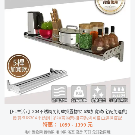
【FL生活+】304不銹鋼免釘壁掛置物架-5桿加寬款(宅配免運費)
優質SUS304不銹鋼│多種置物架/掛勾系列可自由選擇搭配
特惠：
1099
-
1399
元
毛巾置物架 置物架 毛巾架 浴室 廚房 可釘 免釘款兩種