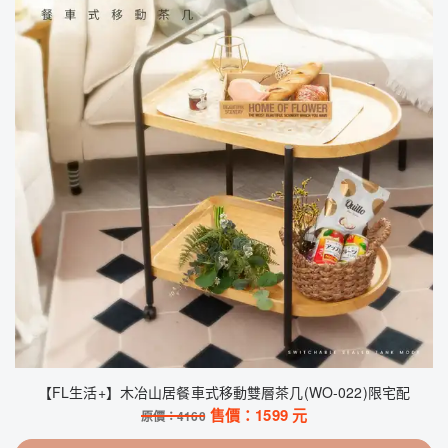
【FL生活+】木冶山居餐車式移動雙層茶几(WO-022)限宅配
售價：
1599
元
原價：
4160