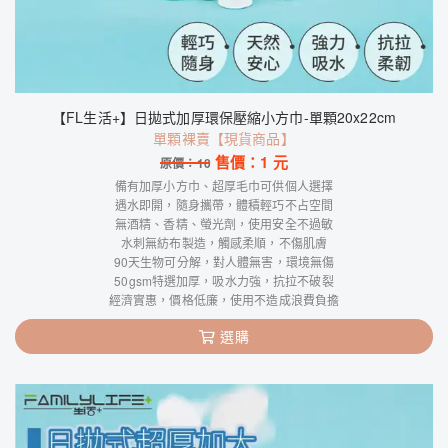
【FL生活+】日拋式加厚環保壓縮小方巾-單顆20x22cm
單顆裸賣【現貨商品】
售價：
1
元
原價：
10
備有加厚小方巾、超厚毛巾可供個人選擇
遇水即開，隨身攜帶，體積輕巧不占空間
無酒精、香精、螢光劑，使用安全不過敏
水刺無紡布製造，觸感柔順，不傷肌膚
90天生物可分解，對人體無害，環境無傷
50gsm特選加厚，吸水力強，抗拉不破裂
經濟實惠，價格低廉，使用不造成浪費負擔
選購