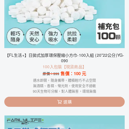
【FL生活+】日拋式加厚環保壓縮小方巾-100入組 (20*22公分)YG-
090
100入包裝【現貨商品】
售價：
100
元
原價：
399
遇水即開，隨身攜帶，體積輕巧不占空間
無酒精、香精、螢光劑，使用安全不過敏
90天生物可分解，對人體無害，環境無傷
選購