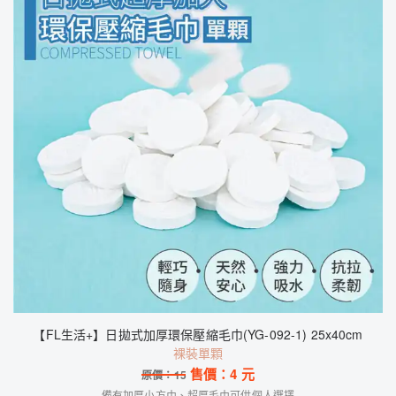
【FL生活+】日拋式加厚環保壓縮毛巾(YG-092-1) 25x40cm
裸裝單顆
售價：
4
元
原價：
15
備有加厚小方巾、超厚毛巾可供個人選擇