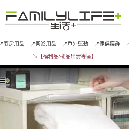
📍廚房用品
📍衛浴用品
📍戶外運動
📍傢俱寢飾
↘️【福利品/樣品出清專區】