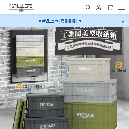
▼新品上市│買到賺到 ▼