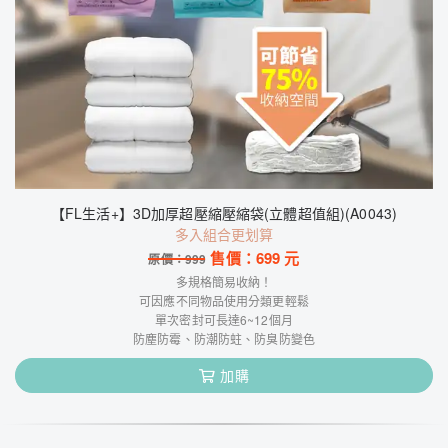
【FL生活+】3D加厚超壓縮壓縮袋(立體超值組)(A0043)
多入組合更划算
售價：
699
元
原價：
999
多規格簡易收納！
可因應不同物品使用分類更輕鬆
單次密封可長達6~12個月
防塵防霉、防潮防蛀、防臭防變色
加購