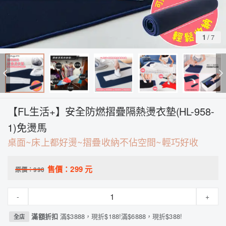
1
/
7
【FL生活+】安全防燃摺疊隔熱燙衣墊(HL-958-
1)免燙馬
桌面~床上都好燙~摺疊收納不佔空間~輕巧好收
售價：
299
元
原價：
990
-
+
滿額折扣
滿$3888，現折$188!滿$6888，現折$388!
全店