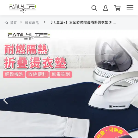
【FL生活+】安全防燃摺疊隔熱燙衣墊(HL-958-1)免燙馬
首頁
所有產品