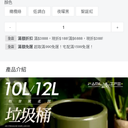
顏色
橄欖綠
低調白
夜曜黑
聖誕紅
-
+
滿額折扣
滿$3888，現折$188!滿$6888，現折$388!
全店
滿額免運
超取滿990免運！宅配滿1599免運！
全店
產品介紹