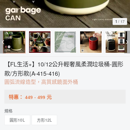
1
/
17
【FL生活+】10/12公升輕奢風柔潤垃圾桶-圓形
款/方形款(A-415-416)
圓弧流線造型，高質感鏡面外桶
特惠：
449
-
499
元
規格
圓形10L
方形12L