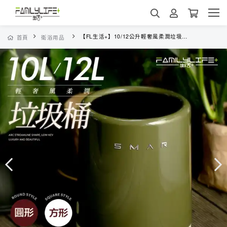
【FL生活+】10/12公升輕奢風柔潤垃圾桶-圓形款/方形款(A-415-416)
首頁
衛浴用品