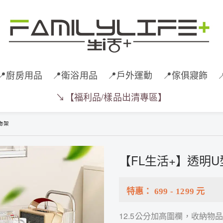
📍廚房用品
📍衛浴用品
📍戶外運動
📍傢俱寢飾
↘️【福利品/樣品出清專區】
物架
【FL生活+】透明
特惠：
699
-
1299
元
12.5公分加高圍欄，收納物