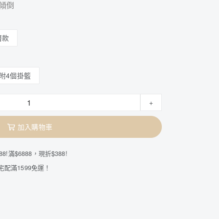
傾倒
層款
附4個掛籃
+
加入購物車
8!滿$6888，現折$388!
宅配滿1599免運！