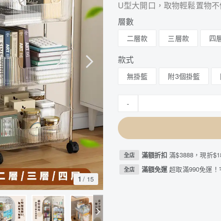
U型大開口，取物輕鬆置物不
層數
二層款
三層款
四
款式
無掛籃
附3個掛籃
-
滿額折扣
滿$3888，現折$18
全店
滿額免運
超取滿990免運！
全店
1
/
15