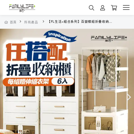
【FL生活+組合系列】百變模組折疊收納櫃(A417_430)
首頁
所有產品