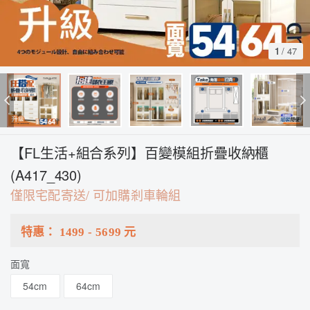
1
/
47
【FL生活+組合系列】百變模組折疊收納櫃
(A417_430)
僅限宅配寄送/ 可加購剎車輪組
特惠：
1499
-
5699
元
面寬
54cm
64cm