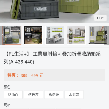
1
/
25
【FL生活+】 工業風附輪可疊加折疊收納箱系
列(A-436-440)
特惠：
399
-
699
元
顏色
奶油白
熔岩灰
橄欖綠
水泥灰
規格