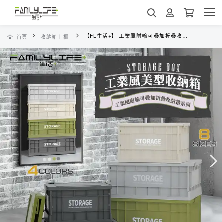
【FL生活+】 工業風附輪可疊加折疊收納箱系列(A-436-440)
首頁
收納箱丨櫃