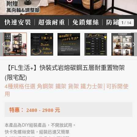
1
/
14
【FL生活+】快裝式岩熔碳鋼五層耐重置物架
(限宅配)
4種規格任選 角鋼架 鐵架 貨架 鐵力士架│可拆開使
用
特惠：
2480
-
2980
元
本產品為DIY組裝產品，不開放試用。
快卡免螺絲安裝，組裝迅速又簡單