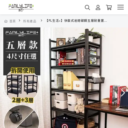
【FL生活+】快裝式岩熔碳鋼五層耐重置物架(限宅配)
首頁
所有產品