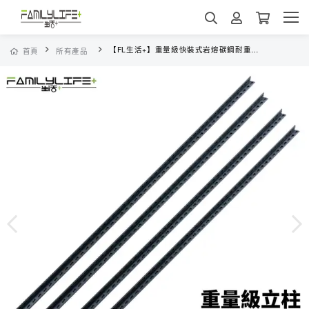
【FL生活+】重量級快裝式岩熔碳鋼耐重置物架立桿(FL-279)-4入組-限宅配
首頁
所有產品