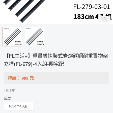
1
/
2
【FL生活+】重量級快裝式岩熔碳鋼耐重置物架
立桿(FL-279)-4入組-限宅配
特惠：
999
元
1組4支
長度
183cm4入組