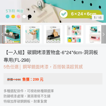
1
/
15
【一入組】碳鋼烤漆置物盒-6*24*6cm-洞洞板
專用(FL-298)
5色任選│ 鋼琴鏡面烤漆，百搭裝潢超質感
售價：
299
元
原價：
890
多種選配掛件，可視收納種類選擇
防鏽噴漆處理，潮濕環境不生鏽
特級加厚碳鋼鋼板，耐重紮實