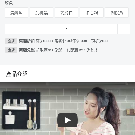
顏色
清爽藍
沉穩黑
簡約白
甜心粉
愉悅黃
-
+
滿額折扣
滿$3888，現折$188!滿$6888，現折$388!
全店
滿額免運
超取滿990免運！宅配滿1599免運！
全店
產品介紹
Play