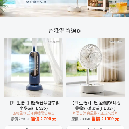
☃️降溫首選❄️
【FL生活+】超靜音渦漩空調
【FL生活+】超強續航8吋摺
小塔扇(FL-325)
疊收納循環扇(FL-324)
⚠️強風模式僅供插電使用⚠️
🌀夏日涼爽風暴，正式來襲🌀
售價：
799
元
售價：
1099
元
原價：
2360
原價：
3960