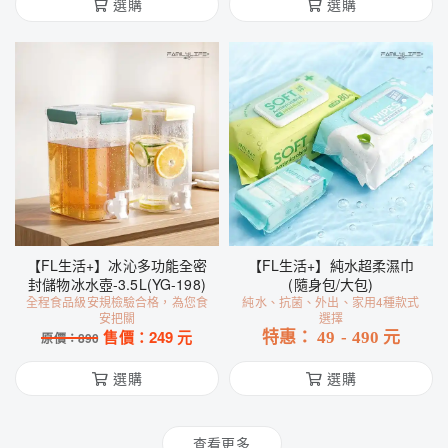
選購
選購
【FL生活+】冰沁多功能全密
【FL生活+】純水超柔濕巾
封儲物冰水壺-3.5L(YG-198)
(隨身包/大包)
全程食品級安規檢驗合格，為您食
純水、抗菌、外出、家用4種款式
安把關
選擇
售價：
249
元
特惠：
49
-
490
元
原價：
890
選購
選購
查看更多