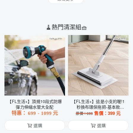
🧹熱門清潔組🧺
【FL生活+】頂規10段式防爆
【FL生活+】這是小支的喔!1
彈力伸縮水管大全配
秒換布環保拖把-基本款
(A367)
售價：
399
元
特惠：
699
-
1099
元
原價：
699
選購
選購