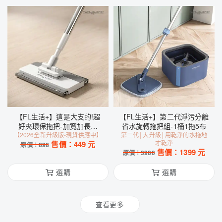
【FL生活+】這是大支的!超
【FL生活+】第二代淨污分離
好夾環保拖把-加寬加長款
省水旋轉拖把組-1桶1拖5布
【2026全新升級版-現貨供應中】
(A522)
第二代│大升級│用乾淨的水拖地
才乾淨
售價：
449
元
原價：
898
售價：
1399
元
原價：
3980
選購
選購
查看更多