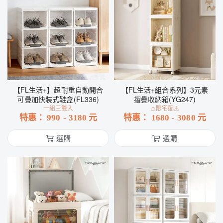
【FL生活+】超耐重自動開合
【FL生活+組合系列】3元素
可疊加快裝式鞋盒(FL336)
摺疊收納箱(YG247)
一組三雙入
⚠️限宅配⚠️
特惠：
990
-
3180
元
特惠：
1680
-
3080
元
選購
選購