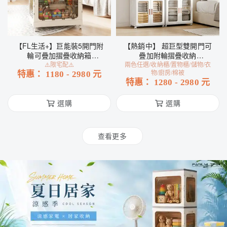
【FL生活+】巨能裝5開門附
【熱銷中】 超巨型雙開門可
輪可疊加摺疊收納箱
疊加附輪摺疊收納
(YG246)⚠️限宅配⚠️
⚠️限宅配⚠️
兩色任選/收納櫃/置物櫃/儲物/衣
箱-120/240/360公升(限宅
物/廚房/棉被
特惠：
1180
-
2980
元
配/YG204/205/206)
特惠：
1280
-
2980
元
選購
選購
查看更多